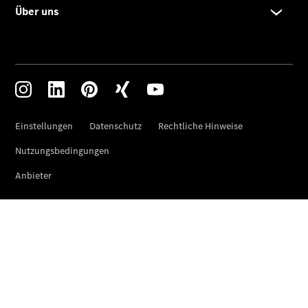
Benz
Qualität
Übersicht
Original-
Teile
Neufahrzeuggarantie
Online-
Terminbuchung
Pannen- &
Schadenhilfe
Service für
Reisemobile
Teile &