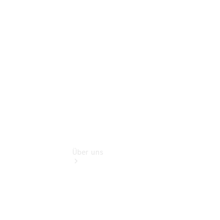
Zubehör
Rückrufe &
Umrüstungen
Gebrauchtwagen
Gebrauchtfahrzeugsuche
Über uns