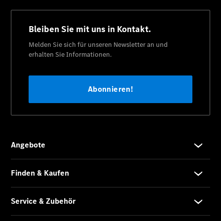
Übersicht
MobiloVan
Intelligente
Fahrzeugsteuerung
Übersicht
Digitale
Extras
Van Uptime
Monitor
Onboard
Service App
Mercedes-