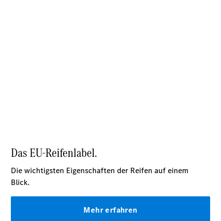
Unfallreparaturen
SmallRepair
Rücknahme
&
Entsorgung
Wartung
Reparatur
Service-
und
Garantie-
Pakete
Mobile
Service
Fleet
Services
Elektrofahrzeug-
Service
VanService
basic
Individuelle
Betreuung