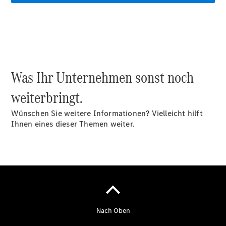
Was Ihr Unternehmen sonst noch
Übersicht
Customer
weiterbringt.
Assistance
Center
Wünschen Sie weitere Informationen? Vielleicht hilft
24h Service
Ihnen eines dieser Themen weiter.
Roadside
Assistance
Individuelle
Unterstützung
Mobilitätslösungen