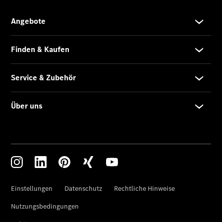
Unfallreparaturen
SmallRepair
Rücknahme
&
Entsorgung
Wartung
Reparatur
Service-
und
Garantie-
Pakete
Mobile
Service
Fleet
Services
Elektrofahrzeug-
Service
VanService
basic
Individuelle
Betreuung