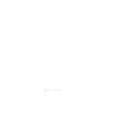
Zubehör
Rückrufe &
Umrüstungen
Gebrauchtwagen
Gebrauchtfahrzeugsuche
Über uns